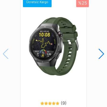
Amazfit Cheetah Pro
Ücretsiz Kargo
%25
Amazfit Falcon
Amazfit GTR (47mm)
Amazfit GTR 2 Classic (46mm)
Amazfit GTR 2 Sport (46mm)
Amazfit GTR 2e (46mm)
Amazfit GTR 3 (46mm)
Amazfit GTR 3 Pro (46mm)
Amazfit GTR 4
Amazfit GTR Lite (47mm)
Amazfit Pace (46mm)
Galaxy Gear S3 (46mm)
Galaxy Watch (46mm)
Galaxy Watch 3 (45mm)
Honor Magic Watch 2 (46mm)
Honor Watch 4 Pro
Honor Watch GS 3 (46mm)
Honor Watch GS 4
(9)
Honor Watch GS Pro