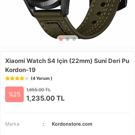
Xiaomi Watch S4 Için (22mm) Suni Deri Pu
Kordon-19
(4 Yorum )
1,655.00 TL
%25
1,235.00
TL
Marka
Kordonstore.com