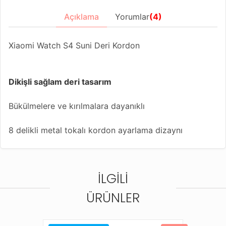
Açıklama
Yorumlar
(4)
Xiaomi Watch S4 Suni Deri Kordon
Dikişli sağlam deri tasarım
Bükülmelere ve kırılmalara dayanıklı
8 delikli metal tokalı kordon ayarlama dizaynı
Farklı renk seçenekleriyle akıllı saatinize yeni bir
görünüm kazandırın
İLGILI
Bu kordonla uyumlu diğer saat modelleri;
Amazfit Balance
ÜRÜNLER
Amazfit Bip 5
Amazfit Cheetah (Round)