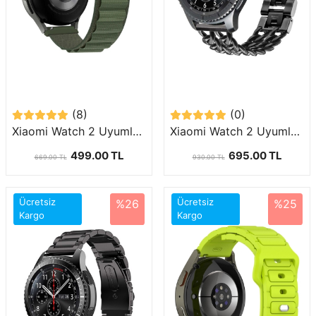
(8)
(0)
Xiaomi Watch 2 Uyumlu (22mm) Alpine Loop Hasır Kordon-74
Xiaomi Watch 2 Uyumlu (22mm) Zincir Halkalı Metal Kordon-17
499.00 TL
695.00 TL
669.00 TL
930.00 TL
Ücretsiz
Ücretsiz
%26
%25
Kargo
Kargo