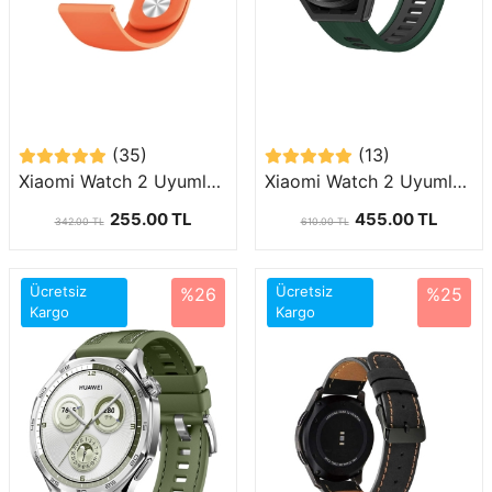
(35)
(13)
Xiaomi Watch 2 Uyumlu (22mm) Klasik Silikon Kordon-11
Xiaomi Watch 2 Uyumlu (22mm) İki Renkli Silikon Kordon-55
255.00 TL
455.00 TL
342.00 TL
610.00 TL
Ücretsiz
Ücretsiz
%26
%25
Kargo
Kargo