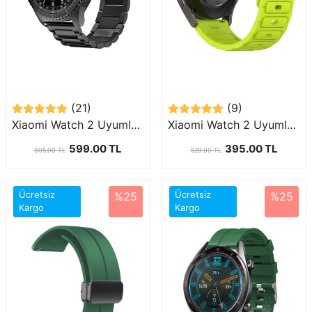
(21)
(9)
Xiaomi Watch 2 Uyumlu (22mm) Klasik Metal Kordon-04
Xiaomi Watch 2 Uyumlu 22mm Silikon Kordon-132
599.00 TL
395.00 TL
805.00 TL
529.00 TL
Ücretsiz
Ücretsiz
%25
%25
Kargo
Kargo