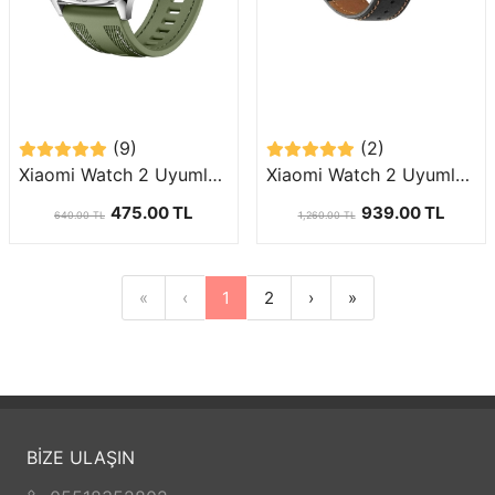
(9)
(2)
Xiaomi Watch 2 Uyumlu (22mm) Silikon Kordon-128
Xiaomi Watch 2 Uyumlu (22mm) Suni Deri Kordon-29
475.00 TL
939.00 TL
640.00 TL
1,260.00 TL
«
‹
1
2
›
»
BİZE ULAŞIN