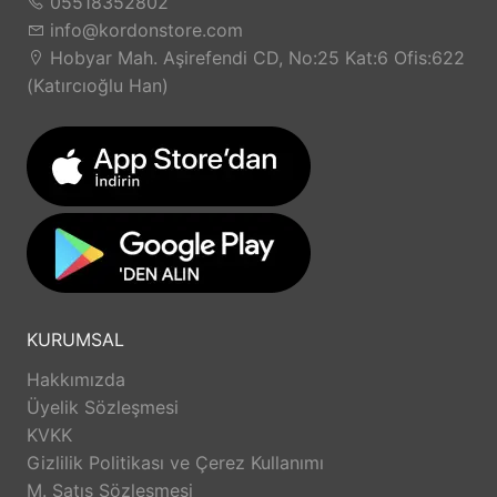
05518352802
info@kordonstore.com
Hobyar Mah. Aşirefendi CD, No:25 Kat:6 Ofis:622
(Katırcıoğlu Han)
KURUMSAL
Hakkımızda
Üyelik Sözleşmesi
KVKK
Gizlilik Politikası ve Çerez Kullanımı
M. Satış Sözleşmesi