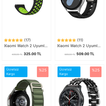
(17)
(11)
Xiaomi Watch 2 Uyumlu (22mm) Delikli Nike Silikon Kordon-02
Xiaomi Watch 2 Uyumlu 22mm Silikon Kordon-135
325.00 TL
509.00 TL
435.00 TL
685.00 TL
Ücretsiz
Ücretsiz
%25
%25
Kargo
Kargo