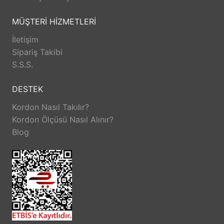
MÜŞTERİ HİZMETLERİ
İletişim
Sipariş Takibi
S.S.S.
DESTEK
Kordon Nasıl Takılır?
Kordon Ölçüsü Nasıl Alınır?
Blog