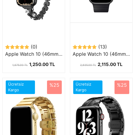
(0)
(13)
Apple Watch 10 (46mm) Uyumlu Taşlı Metal Kordon-103
Apple Watch 10 (46mm) Uyumlu Parçalı Çizgi Tasarımlı Metal Kordon-35
1,250.00 TL
2,115.00 TL
1,675.00 TL
2,835.00 TL
Ücretsiz
Ücretsiz
%25
%25
Kargo
Kargo