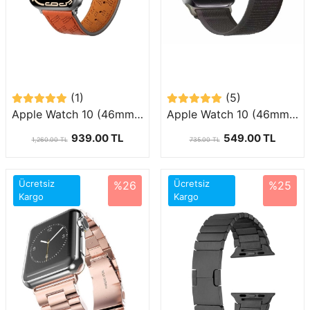
(1)
(5)
Apple Watch 10 (46mm) Uyumlu Renkli Suni Deri Kordon-76
Apple Watch 10 (46mm) Uyumlu Cırt Cırtlı Trail Loop Kordon-77
939.00 TL
549.00 TL
1,260.00 TL
735.00 TL
Ücretsiz
Ücretsiz
%26
%25
Kargo
Kargo