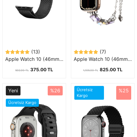
(13)
(7)
Apple Watch 10 (46mm) Uyumlu Mıknatıslı Hasır Metal Kordon-01
Apple Watch 10 (46mm) Uyumlu Taşlı Bileklik Görünümlü Metal Kordon-115
375.00 TL
825.00 TL
502.00 TL
1,105.00 TL
Ücretsiz
Yeni
%26
%25
Kargo
Ücretsiz Kargo