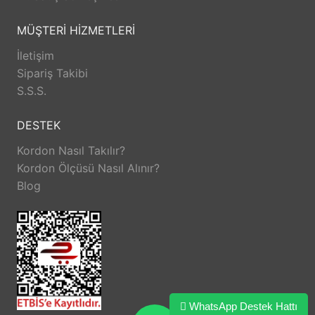
MÜŞTERİ HİZMETLERİ
İletişim
Sipariş Takibi
S.S.S.
DESTEK
Kordon Nasıl Takılır?
Kordon Ölçüsü Nasıl Alınır?
Blog
WhatsApp Destek Hattı