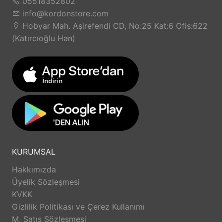
05518352802
info@kordonstore.com
Hobyar Mah. Aşirefendi CD, No:25 Kat:6 Ofis:622
(Katırcıoğlu Han)
KURUMSAL
Hakkımızda
Üyelik Sözleşmesi
KVKK
Gizlilik Politikası ve Çerez Kullanımı
M. Satış Sözleşmesi