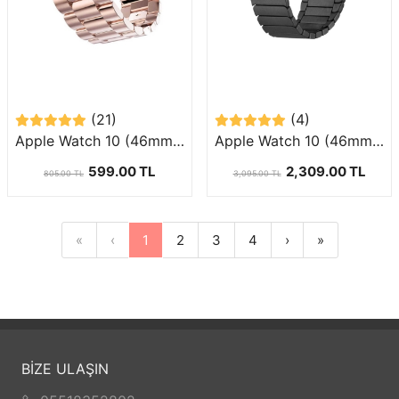
(21)
(4)
Apple Watch 10 (46mm) Uyumlu Klasik Metal Kordon-04
Apple Watch 10 (46mm) Uyumlu Parçalı Çizgi Tasarımlı Metal Kordon-82
599.00 TL
2,309.00 TL
805.00 TL
3,095.00 TL
«
‹
1
2
3
4
›
»
BİZE ULAŞIN