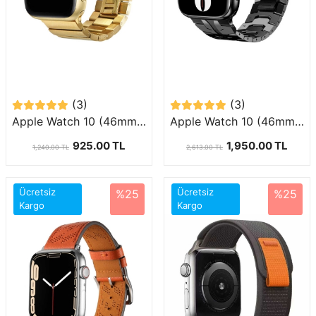
(3)
(3)
Apple Watch 10 (46mm) Uyumlu Metal Kordon-41
Apple Watch 10 (46mm) Uyumlu Geçmeli Görünümlü Metal Kordon-63
925.00 TL
1,950.00 TL
1,240.00 TL
2,613.00 TL
Ücretsiz
Ücretsiz
%25
%25
Kargo
Kargo