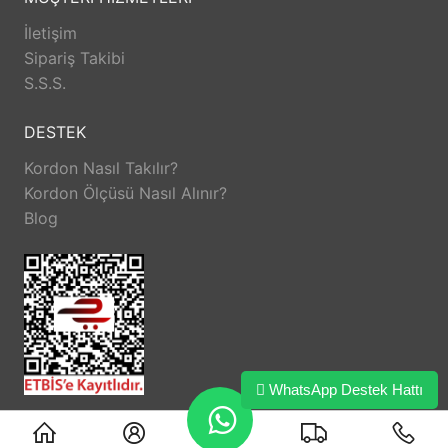
İletişim
Sipariş Takibi
S.S.S.
DESTEK
Kordon Nasıl Takılır?
Kordon Ölçüsü Nasıl Alınır?
Blog
WhatsApp Destek Hattı