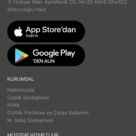
Hobyar Mah. Aşirefendi CD, No:25 Kat:6 Ofis:622
(Katırcıoğlu Han)
KURUMSAL
Hakkımızda
Üyelik Sözleşmesi
KVKK
Gizlilik Politikası ve Çerez Kullanımı
M. Satış Sözleşmesi
MÜŞTERİ HİZMETLERİ