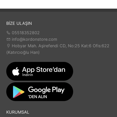
BİZE ULAŞIN
05518352802
info@kordonstore.com
Hobyar Mah. Aşirefendi CD, No:25 Kat:6 Ofis:622
(Katırcıoğlu Han)
KURUMSAL