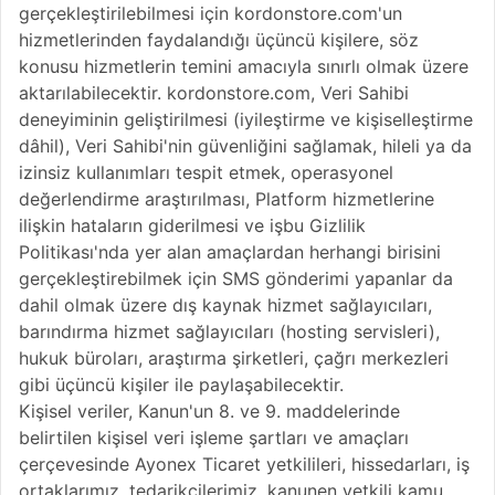
gerçekleştirilebilmesi için kordonstore.com'un
hizmetlerinden faydalandığı üçüncü kişilere, söz
konusu hizmetlerin temini amacıyla sınırlı olmak üzere
aktarılabilecektir. kordonstore.com, Veri Sahibi
deneyiminin geliştirilmesi (iyileştirme ve kişiselleştirme
dâhil), Veri Sahibi'nin güvenliğini sağlamak, hileli ya da
izinsiz kullanımları tespit etmek, operasyonel
değerlendirme araştırılması, Platform hizmetlerine
ilişkin hataların giderilmesi ve işbu Gizlilik
Politikası'nda yer alan amaçlardan herhangi birisini
gerçekleştirebilmek için SMS gönderimi yapanlar da
dahil olmak üzere dış kaynak hizmet sağlayıcıları,
barındırma hizmet sağlayıcıları (hosting servisleri),
hukuk büroları, araştırma şirketleri, çağrı merkezleri
gibi üçüncü kişiler ile paylaşabilecektir.
Kişisel veriler, Kanun'un 8. ve 9. maddelerinde
belirtilen kişisel veri işleme şartları ve amaçları
çerçevesinde Ayonex Ticaret yetkilileri, hissedarları, iş
ortaklarımız, tedarikçilerimiz, kanunen yetkili kamu