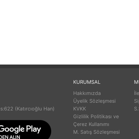
KURUMSAL
M
Hakkımızda
İl
Üyelik Sözleşmesi
Si
s:622 (Katırcıoğlu Han)
KVKK
S.
Gizlilik Politikası ve
Çerez Kullanımı
M. Satış Sözleşmesi