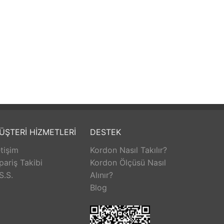
ÜŞTERİ HİZMETLERİ
DESTEK
etişim
Kordon Nasıl Takılır?
pariş Takibi
Kordon Ölçüsü Nasıl
S.S.
Alınır?
Blog