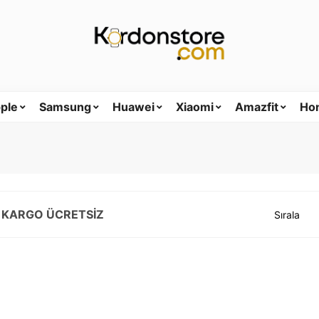
ple
Samsung
Huawei
Xiaomi
Amazfit
Ho
 KARGO ÜCRETSİZ