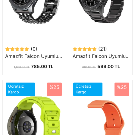
(0)
(21)
Amazfit Falcon Uyumlu (22mm) Zincir Halkalı Metal Kordon-17
Amazfit Falcon Uyumlu (22mm) Klasik Metal Kordon-04
785.00 TL
599.00 TL
1,050.00 TL
805.00 TL
Ücretsiz
Ücretsiz
%25
%25
Kargo
Kargo