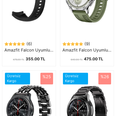
(6)
(9)
Amazfit Falcon Uyumlu (22mm) Çizgili Silikon Kordon-18
Amazfit Falcon Uyumlu (22mm) Silikon Kordon-128
355.00 TL
475.00 TL
475.00 TL
640.00 TL
Ücretsiz
Ücretsiz
%25
%26
Kargo
Kargo