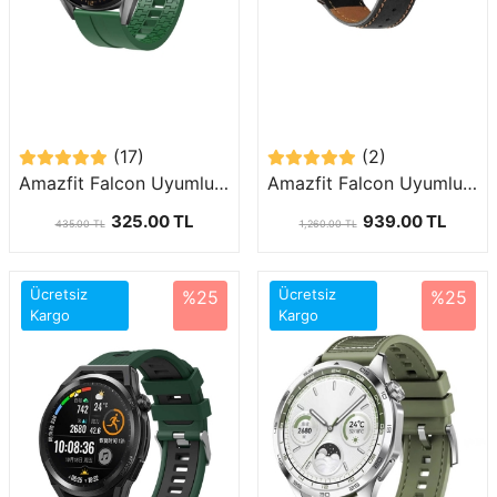
(17)
(2)
Amazfit Falcon Uyumlu (22mm) İçi Desenli Silikon Kordon-23
Amazfit Falcon Uyumlu (22mm) Suni Deri Kordon-29
325.00 TL
939.00 TL
435.00 TL
1,260.00 TL
Ücretsiz
Ücretsiz
%25
%25
Kargo
Kargo