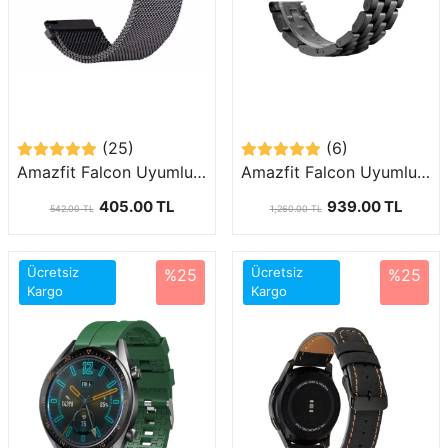
(25)
(6)
Amazfit Falcon Uyumlu (22mm) Mıknatıslı Hasır Metal Kordon-12
Amazfit Falcon Uyumlu (22mm) Bakla Görünümlü Metal Kordon-20
405.00 TL
939.00 TL
542.00 TL
1,260.00 TL
Ücretsiz
Ücretsiz
%25
%25
Kargo
Kargo