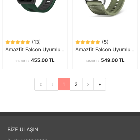
(13)
(5)
Amazfit Falcon Uyumlu (22mm) İki Renkli Silikon Kordon-55
Amazfit Falcon Uyumlu (22mm) Spor Örgü Desenli Dikişli Silikon Kordon-102
455.00 TL
549.00 TL
610.00 TL
735.00 TL
«
‹
1
2
›
»
BİZE ULAŞIN