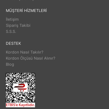
MÜŞTERİ HİZMETLERİ
İletişim
Sipariş Takibi
S.S.S.
DESTEK
Kordon Nasıl Takılır?
Kordon Ölçüsü Nasıl Alınır?
Blog