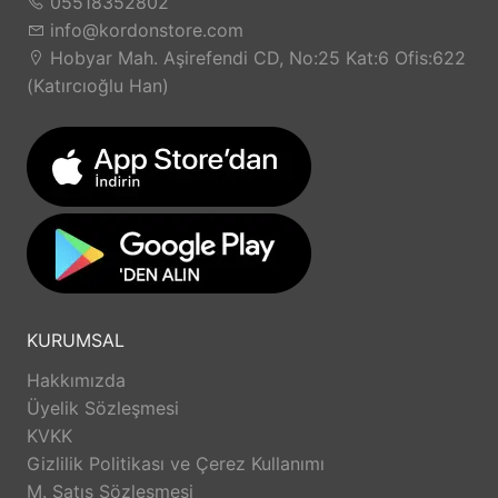
05518352802
info@kordonstore.com
Hobyar Mah. Aşirefendi CD, No:25 Kat:6 Ofis:622
(Katırcıoğlu Han)
KURUMSAL
Hakkımızda
Üyelik Sözleşmesi
KVKK
Gizlilik Politikası ve Çerez Kullanımı
M. Satış Sözleşmesi