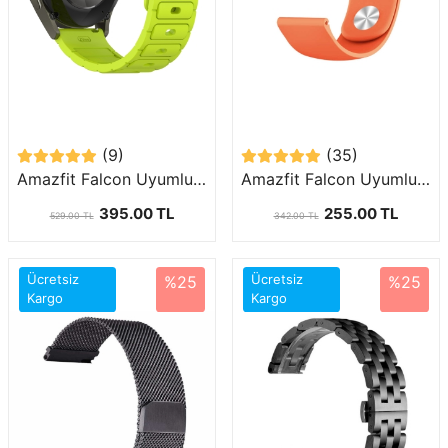
(9)
(35)
Amazfit Falcon Uyumlu 22mm Silikon Kordon-132
Amazfit Falcon Uyumlu (22mm) Klasik Silikon Kordon-11
395.00 TL
255.00 TL
529.00 TL
342.00 TL
Ücretsiz
Ücretsiz
%25
%25
Kargo
Kargo