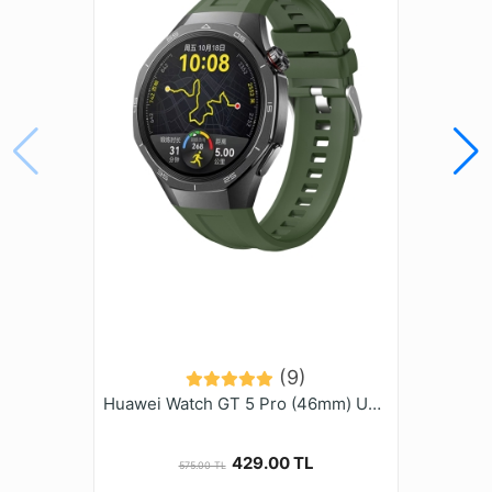
Amazfit Bip 5
Amazfit Cheetah (Round)
Amazfit Cheetah Pro
Amazfit Falcon
Amazfit GTR (47mm)
Amazfit GTR 2 Classic (46mm)
Amazfit GTR 2 Sport (46mm)
Amazfit GTR 2e (46mm)
Amazfit GTR 3 (46mm)
Amazfit GTR 3 Pro (46mm)
Amazfit GTR 4
Amazfit GTR Lite (47mm)
Amazfit Pace (46mm)
Galaxy Gear S3 (46mm)
(9)
Galaxy Watch (46mm)
Huawei Watch GT 5 Pro (46mm) Uyumlu (22mm) Silikon Kordon-130
Galaxy Watch 3 (45mm)
Honor Magic Watch 2 (46mm)
Honor Watch 4 Pro
429.00 TL
575.00 TL
Honor Watch GS 3 (46mm)