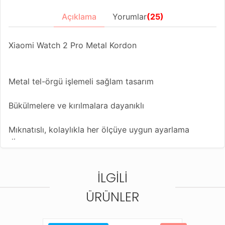
Açıklama
Yorumlar
(25)
Xiaomi Watch 2 Pro Metal Kordon
Metal tel-örgü işlemeli sağlam tasarım
Bükülmelere ve kırılmalara dayanıklı
Mıknatıslı, kolaylıkla her ölçüye uygun ayarlama
dizaynı
Farklı renk seçenekleriyle saatinize yeni bir görünüm
İLGILI
kazandırın
Bu kordonla uyumlu diğer saat modelleri;
ÜRÜNLER
Amazfit Balance
Amazfit Bip 5