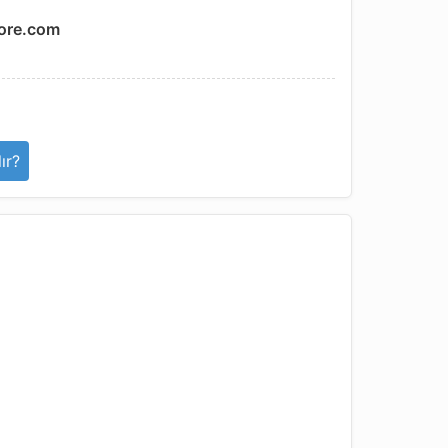
ore.com
ır?