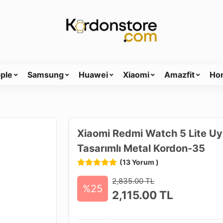
ple
Samsung
Huawei
Xiaomi
Amazfit
Ho
Xiaomi Redmi Watch 5 Lite Uy
Tasarımlı Metal Kordon-35
(13 Yorum )
2,835.00 TL
%25
2,115.00
TL