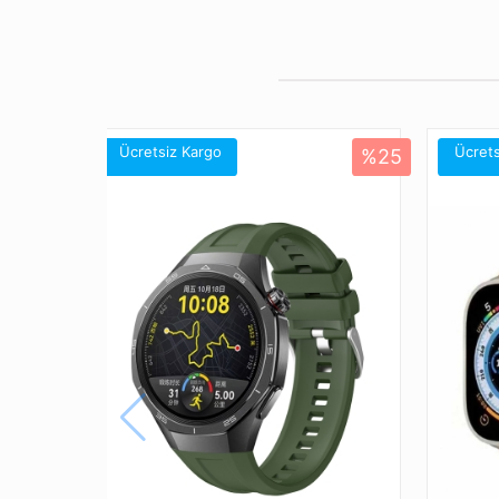
Ücretsiz Kargo
Ücrets
%25