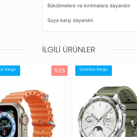
Bükülmelere ve kırılmalara dayanıklı
Suya karşı dayanıklı
11 kademeli, kolaylıkla her ölçüye uyg
İLGILI ÜRÜNLER
Farklı renk seçenekleriyle saatinize ye
Bu kordonla uyumlu diğer saat modelle
Amazfit Balance
iz Kargo
Ücretsiz Kargo
%25
Amazfit Bip 5
Amazfit Cheetah (Round)
Amazfit Cheetah Pro
Amazfit Falcon
Amazfit GTR (47mm)
Amazfit GTR 2 Classic (46mm)
Amazfit GTR 2 Sport (46mm)
Amazfit GTR 2e (46mm)
Amazfit GTR 3 (46mm)