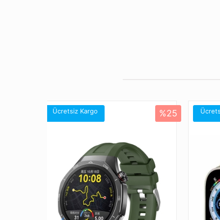
Ücretsiz Kargo
Ücrets
%25