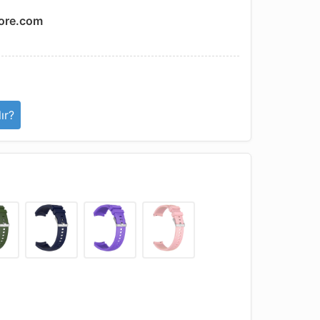
ore.com
ır?