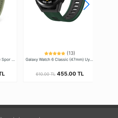
(13)
Xiaomi Watch S4 için (22mm) Spor Örgü Desenli Dikişli Silikon Kordon-102
Galaxy Watch 6 Classic (47mm) Uyumlu (20mm) İki Renkli Silikon Kordon-55
TL
455.00 TL
610.00 TL
8