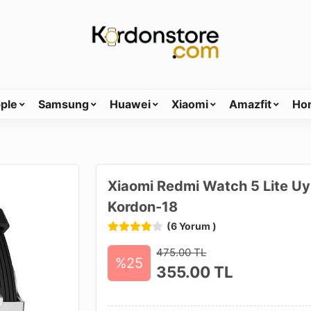
ple
Samsung
Huawei
Xiaomi
Amazfit
Ho
Xiaomi Redmi Watch 5 Lite Uyu
Kordon-18
(6 Yorum )
475.00 TL
%25
355.00
TL