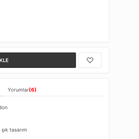
KLE
Yorumlar
(6)
rdon
 şık tasarım