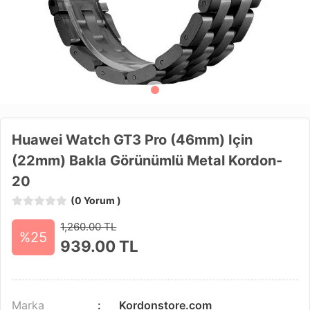
Huawei Watch GT3 Pro (46mm) Için
(22mm) Bakla Görünümlü Metal Kordon-
20
(0 Yorum )
1,260.00 TL
%25
939.00
TL
Marka
Kordonstore.com