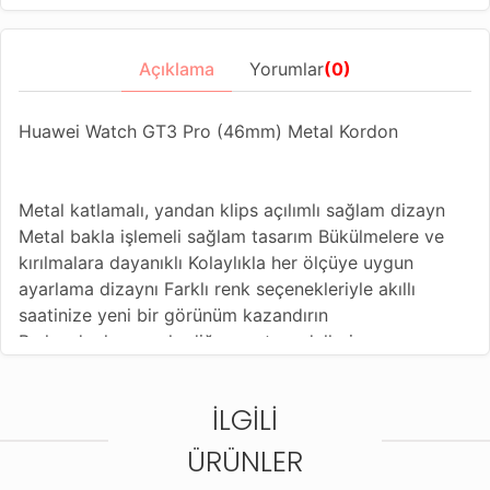
Açıklama
Yorumlar
(0)
Huawei Watch GT3 Pro (46mm) Metal Kordon
Metal katlamalı, yandan klips açılımlı sağlam dizayn
Metal bakla işlemeli sağlam tasarım Bükülmelere ve
kırılmalara dayanıklı Kolaylıkla her ölçüye uygun
ayarlama dizaynı Farklı renk seçenekleriyle akıllı
saatinize yeni bir görünüm kazandırın
Bu kordonla uyumlu diğer saat modelleri;
Amazfit Balance
Amazfit Bip 5
İLGILI
Amazfit Cheetah (Round)
Amazfit Cheetah Pro
ÜRÜNLER
Amazfit Falcon