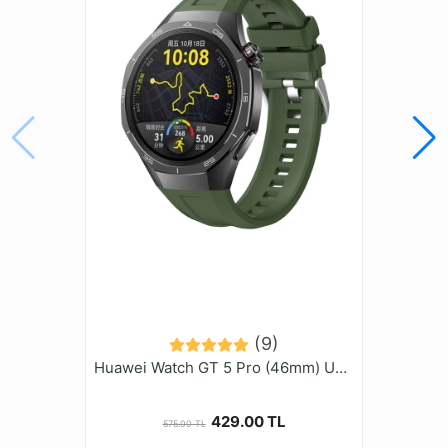
Amazfit Bip 5
Amazfit Cheetah (Round)
Amazfit Cheetah Pro
Amazfit Falcon
Amazfit GTR (47mm)
Amazfit GTR 2 Classic (46mm)
Amazfit GTR 2 Sport (46mm)
Amazfit GTR 2e (46mm)
Amazfit GTR 3 (46mm)
Amazfit GTR 3 Pro (46mm)
Amazfit GTR 4
Amazfit GTR Lite (47mm)
Amazfit Pace (46mm)
Galaxy Gear S3 (46mm)
(9)
Galaxy Watch (46mm)
Huawei Watch GT 5 Pro (46mm) Uyumlu (22mm) Silikon Kordon-130
Galaxy Watch 3 (45mm)
Honor Magic Watch 2 (46mm)
Honor Watch 4 Pro
429.00 TL
575.00 TL
Honor Watch GS 3 (46mm)