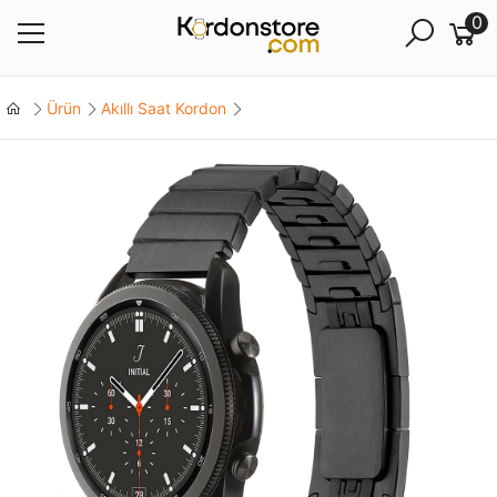
0
Ürün
Akıllı Saat Kordon