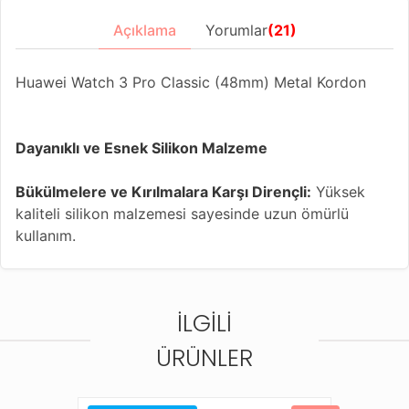
Açıklama
Yorumlar
(21)
Huawei Watch 3 Pro Classic (48mm) Metal Kordon
Dayanıklı ve Esnek Silikon Malzeme
Bükülmelere ve Kırılmalara Karşı Dirençli:
Yüksek
kaliteli silikon malzemesi sayesinde uzun ömürlü
kullanım.
Suya Dayanıklı:
Her koşulda güvenle kullanılabilir.
İLGILI
8 Kademeli Ayarlanabilir Kordon:
Kolayca her bilek
ölçüsüne uyum sağlayan ergonomik tasarım.
ÜRÜNLER
Çeşitli Renk Seçenekleri:
Farklı renk alternatifleriyle