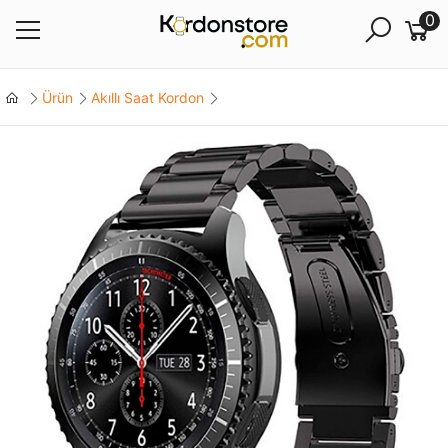
0
Ürün
Akıllı Saat Kordon