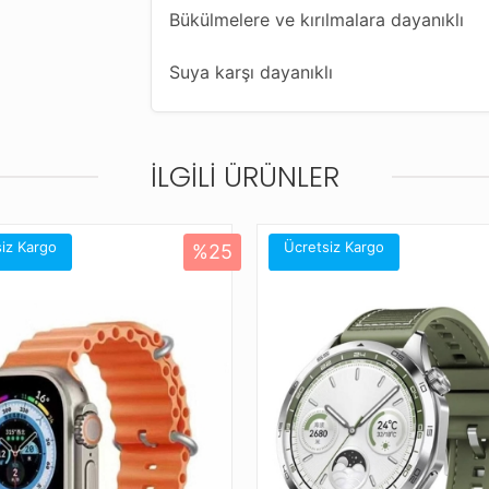
Bükülmelere ve kırılmalara dayanıklı
Suya karşı dayanıklı
14 kademeli, kolaylıkla her ölçüye uyg
İLGILI ÜRÜNLER
Farklı renk seçenekleriyle saatinize ye
Bu kordonla uyumlu diğer saat modelle
Amazfit Balance
iz Kargo
Ücretsiz Kargo
%25
Amazfit Bip 5
Amazfit Cheetah (Round)
Amazfit Cheetah Pro
Amazfit Falcon
Amazfit GTR (47mm)
Amazfit GTR 2 Classic (46mm)
Amazfit GTR 2 Sport (46mm)
Amazfit GTR 2e (46mm)
Amazfit GTR 3 (46mm)