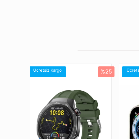
Ücretsiz Kargo
Ücrets
%25