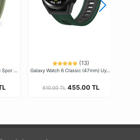
(13)
Xiaomi Watch S4 için (22mm) Spor Örgü Desenli Dikişli Silikon Kordon-102
Galaxy Watch 6 Classic (47mm) Uyumlu (20mm) İki Renkli Silikon Kordon-55
TL
455.00 TL
610.00 TL
8