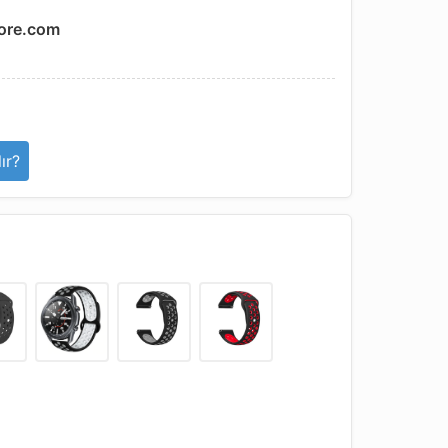
ore.com
ır?