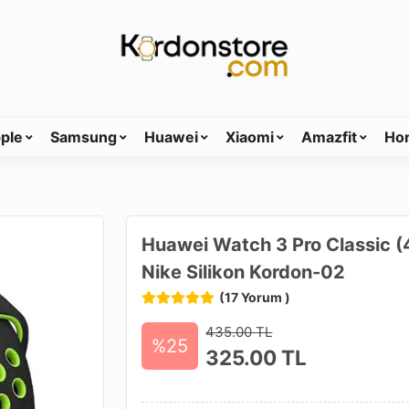
ple
Samsung
Huawei
Xiaomi
Amazfit
Ho
Huawei Watch 3 Pro Classic 
Nike Silikon Kordon-02
(17 Yorum )
435.00 TL
%25
325.00
TL