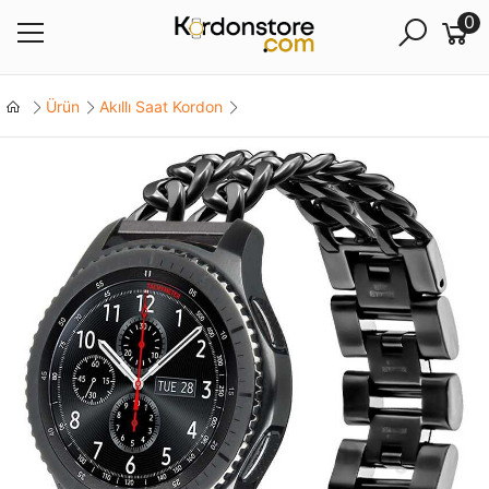
0
Ürün
Akıllı Saat Kordon