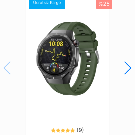
Amazfit Bip 5
Ücretsiz Kargo
%25
Amazfit Cheetah (Round)
Amazfit Cheetah Pro
Amazfit Falcon
Amazfit GTR (47mm)
Amazfit GTR 2 Classic (46mm)
Amazfit GTR 2 Sport (46mm)
Amazfit GTR 2e (46mm)
Amazfit GTR 3 (46mm)
Amazfit GTR 3 Pro (46mm)
Amazfit GTR 4
Amazfit GTR Lite (47mm)
Amazfit Pace (46mm)
Galaxy Gear S3 (46mm)
Galaxy Watch (46mm)
Galaxy Watch 3 (45mm)
Honor Magic Watch 2 (46mm)
Honor Watch 4 Pro
(9)
Honor Watch GS 3 (46mm)