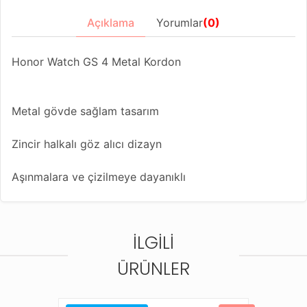
Açıklama
Yorumlar
(0)
Honor Watch GS 4 Metal Kordon
Metal gövde sağlam tasarım
Zincir halkalı göz alıcı dizayn
Aşınmalara ve çizilmeye dayanıklı
Kolaylıkla her ölçüye uygun kordon ayarlama dizaynı
İLGILI
Farklı renk seçenekleriyle Apple Watch saatinize yeni
bir görünüm kazandırın
ÜRÜNLER
Bu kordonla uyumlu diğer saat modelleri;
Amazfit Balance