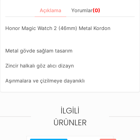
Açıklama
Yorumlar
(0)
Honor Magic Watch 2 (46mm) Metal Kordon
Metal gövde sağlam tasarım
Zincir halkalı göz alıcı dizayn
Aşınmalara ve çizilmeye dayanıklı
Kolaylıkla her ölçüye uygun kordon ayarlama dizaynı
İLGILI
Farklı renk seçenekleriyle Apple Watch saatinize yeni
bir görünüm kazandırın
ÜRÜNLER
Bu kordonla uyumlu diğer saat modelleri;
Amazfit Balance