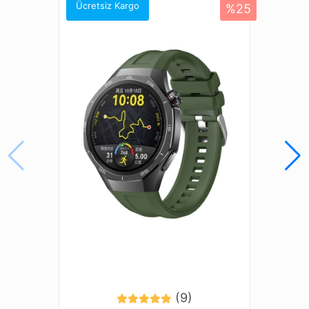
Amazfit Bip 5
Ücretsiz Kargo
%25
Amazfit Cheetah (Round)
Amazfit Cheetah Pro
Amazfit Falcon
Amazfit GTR (47mm)
Amazfit GTR 2 Classic (46mm)
Amazfit GTR 2 Sport (46mm)
Amazfit GTR 2e (46mm)
Amazfit GTR 3 (46mm)
Amazfit GTR 3 Pro (46mm)
Amazfit GTR 4
Amazfit GTR Lite (47mm)
Amazfit Pace (46mm)
Galaxy Gear S3 (46mm)
Galaxy Watch (46mm)
Galaxy Watch 3 (45mm)
Honor Watch 4 Pro
Honor Watch GS 3 (46mm)
(9)
Honor Watch GS 4