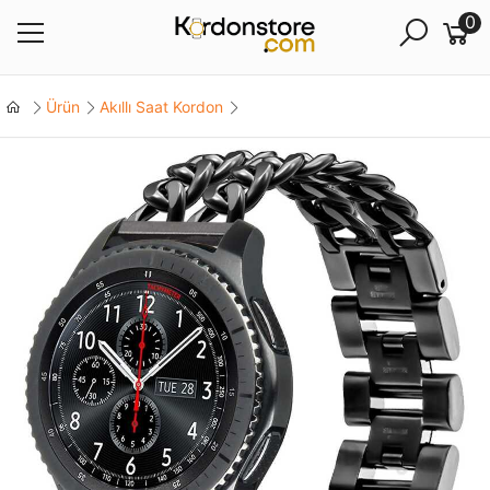
0
Ürün
Akıllı Saat Kordon