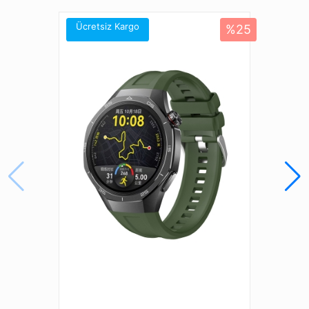
Amazfit Active
Amazfit Bip 3
Ücretsiz Kargo
%25
Amazfit Bip 3 Pro
Amazfit Bip S
Amazfit Bip U
Amazfit Bip U Pro
Amazfit Cheetah (Square)
Amazfit GTR (42mm)
Amazfit GTR Mini
Amazfit GTS 2
Amazfit GTS 2 Mini
Amazfit GTS 2e
Amazfit GTS 3
Amazfit GTS 4 Mini
Amazfit Pace (42mm)
Galaxy Gear S2
Galaxy Gear S3 (42mm)
Galaxy Watch (42mm)
Galaxy Watch 3 (41mm)