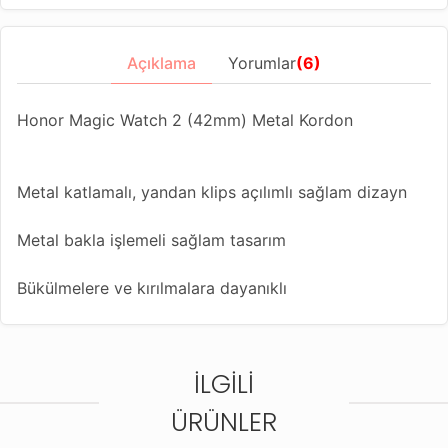
Açıklama
Yorumlar
(6)
Honor Magic Watch 2 (42mm) Metal Kordon
Metal katlamalı, yandan klips açılımlı sağlam dizayn
Metal bakla işlemeli sağlam tasarım
Bükülmelere ve kırılmalara dayanıklı
Kolaylıkla her ölçüye uygun ayarlama dizaynı
İLGILI
Farklı renk seçenekleriyle akıllı saatinize yeni bir
görünüm kazandırın
ÜRÜNLER
Bu kordonla uyumlu diğer saat modelleri;