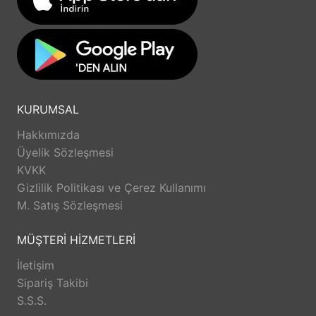
Huawei Watch GT 2 (42mm)
Huawei Watch GT 3 (42mm)
Huawei Watch GT 3 Elegant (42mm)
Huawei Watch GT 3 Pro Ceramic (42mm)
KURUMSAL
Hakkımızda
Üyelik Sözleşmesi
KVKK
Gizlilik Politikası ve Çerez Kullanımı
M. Satış Sözleşmesi
MÜŞTERİ HİZMETLERİ
İletişim
Sipariş Takibi
S.S.S.