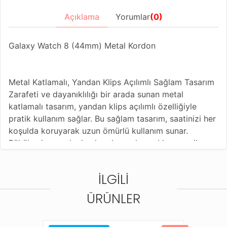
Açıklama
Yorumlar
(0)
Galaxy Watch 8 (44mm) Metal Kordon
Metal Katlamalı, Yandan Klips Açılımlı Sağlam Tasarım
Zarafeti ve dayanıklılığı bir arada sunan metal
katlamalı tasarım, yandan klips açılımlı özelliğiyle
pratik kullanım sağlar. Bu sağlam tasarım, saatinizi her
koşulda koruyarak uzun ömürlü kullanım sunar.
Bükülmelere ve kırılmalara karşı dayanıklı yapısı ile
güvenli bir deneyim elde edersiniz. 3 kademeli
ayarlanabilir kordon sistemi, saatinizi kolayca her
İLGILI
ölçüye uygun şekilde kişiselleştirmenizi sağlar. Bu
kordon ayarlama tasarımı, hem konforu hem de şıklığı
ÜRÜNLER
bir arada sunarak size mükemmel uyum sağlar. Farklı
renk seçenekleriyle, Galaxy Watch saatinize kişisel bir