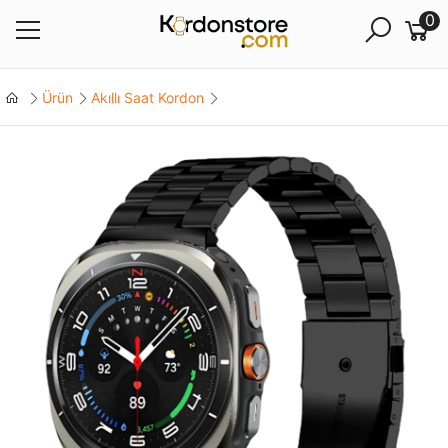
0
Ürün
Akıllı Saat Kordon