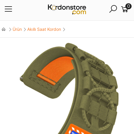
0
Ürün
Akıllı Saat Kordon