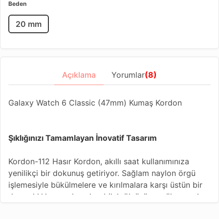
Beden
20 mm
Açıklama
Yorumlar
(8)
Galaxy Watch 6 Classic (47mm) Kumaş Kordon
Şıklığınızı Tamamlayan İnovatif Tasarım
Kordon-112 Hasır Kordon, akıllı saat kullanımınıza
yenilikçi bir dokunuş getiriyor. Sağlam naylon örgü
işlemesiyle bükülmelere ve kırılmalara karşı üstün bir
dayanıklılık sunarken, her bilek ölçüsüne mükemmel
uyum sağlayacak şekilde tasarlanan yapıştırmalı