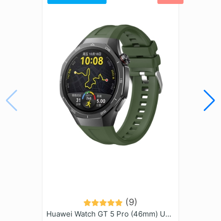
Dayanıklı Malzeme:
Günlük kullanıma uygun sağlam
ve uzun ömürlü yapı
Kullanım Avantajları
Günlük ve spor kombinlerle uyum sağlar
Tarzınıza modern ve özgün bir görünüm kazandırır
Kolay takılıp çıkarılabilir pratik tasarım
Kot kumaş tasarımlı kordon, Apple Watch kullanıcıları
için hem konfor hem de stil sunan ideal bir
aksesuardır.
(9)
Huawei Watch GT 5 Pro (46mm) Uyumlu (22mm) Silikon Kordon-130