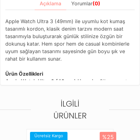
Açıklama
Yorumlar
(0)
Apple Watch Ultra 3 (49mm) ile uyumlu kot kumaş
tasarımlı kordon, klasik denim tarzını modern saat
tasarımıyla buluşturarak günlük stilinize özgün bir
dokunuş katar. Hem spor hem de casual kombinlerle
uyum sağlayan tasarımı sayesinde gün boyu şık ve
rahat bir kullanım sunar.
Ürün Özellikleri
Apple Watch Ultra 3 (43mm) Uyumlu:
Cihazınıza tam
uyum sağlayan özel bağlantı yapısı
Kot Kumaş Tasarım:
Denim dokulu yüzeyi ile farklı ve
İLGILI
dikkat çekici görünüm
Konforlu Kullanım:
Yumuşak yapısı sayesinde bilekte
ÜRÜNLER
rahatsızlık oluşturmaz
Ayarlanabilir Kordon:
Farklı bilek ölçülerine uygun
pratik kullanım
Ücretsiz Kargo
%25