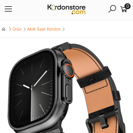
0
Ürün
Akıllı Saat Kordon