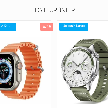
İLGILI ÜRÜNLER
Yandan bastırılarak açılan klips mekaniz
Zahmetsiz açma-kapama tasarımı saye
çıkarabilirsiniz.
iz Kargo
Ücretsiz Kargo
%25
Çizilmelere ve Aşınmalara Dayanıklı
Kaliteli malzemesiyle çizilmelere ve aş
kullanımda bile şıklığını ve dayanıklılığı
Ayarlanabilir Kordon Sistemi
Pratik ayarlama sistemi sayesinde her
Maksimum konfor ve kişiselleştirilebili
Tarzınızı Tamamlayan Renk Seçenekl
Farklı renk alternatifleriyle Apple Wat