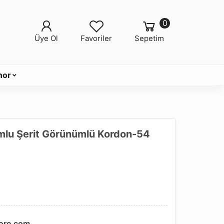
0
Üye Ol
Favoriler
Sepetim
nor
lu Şerit Görünümlü Kordon-54
ore.com