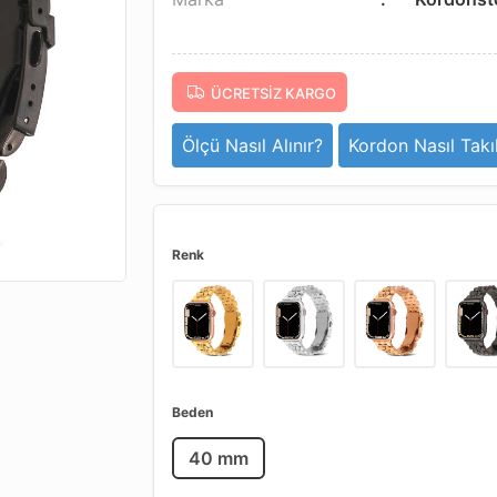
ÜCRETSIZ KARGO
Ölçü Nasıl Alınır?
Kordon Nasıl Takıl
Renk
Beden
40 mm