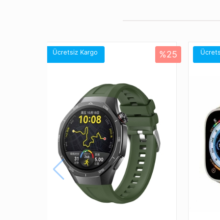
Ücretsiz Kargo
Ücrets
%25