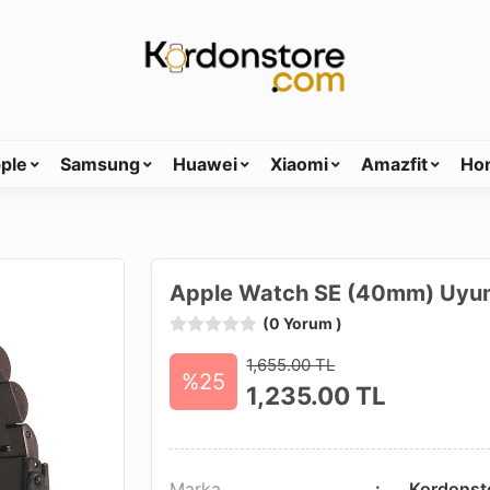
ple
Samsung
Huawei
Xiaomi
Amazfit
Ho
Apple Watch SE (40mm) Uyum
(0 Yorum )
1,655.00 TL
%25
1,235.00
TL
Marka
Kordonst