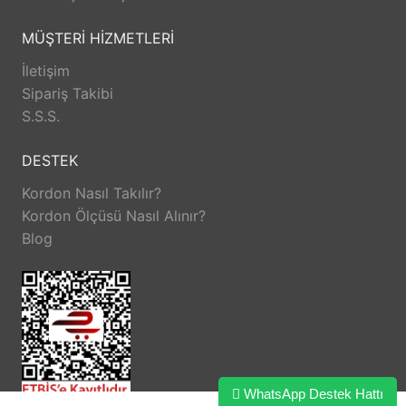
MÜŞTERİ HİZMETLERİ
İletişim
Sipariş Takibi
S.S.S.
DESTEK
Kordon Nasıl Takılır?
Kordon Ölçüsü Nasıl Alınır?
Blog
WhatsApp Destek Hattı