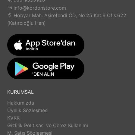
05518352802
info@kordonstore.com
Hobyar Mah. Aşirefendi CD, No:25 Kat:6 Ofis:622
(Katırcıoğlu Han)
KURUMSAL
Hakkımızda
Üyelik Sözleşmesi
KVKK
Gizlilik Politikası ve Çerez Kullanımı
M. Satış Sözleşmesi