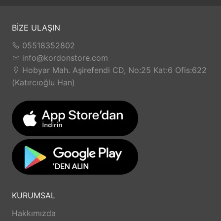
BİZE ULAŞIN
05518352802
info@kordonstore.com
Hobyar Mah. Aşirefendi CD, No:25 Kat:6 Ofis:622
(Katırcıoğlu Han)
KURUMSAL
Hakkımızda