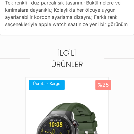
Tek renkli , düz parçalı şık tasarım.; Bükülmelere ve
kırılmalara dayanıklı.; Kolaylıkla her ölçüye uygun
ayarlanabilir kordon ayarlama dizaynı.; Farklı renk
seçenekleriyle apple watch saatinize yeni bir görünüm
kazandırın
Bu kordonla uyumlu diğer saat modelleri;
Apple Watch 4 (40mm)
İLGILI
Apple Watch 5 (40mm)
Apple Watch 6 (40mm)
ÜRÜNLER
Apple Watch 7 (41mm)
Apple Watch 8 (41mm)
Apple Watch 9 (41mm)
Ücretsiz Kargo
%25
Apple Watch 10 (42mm)
Apple Watch 11 (42mm)
Apple Watch SE (40mm)
Apple Watch SE 3 (40mm)