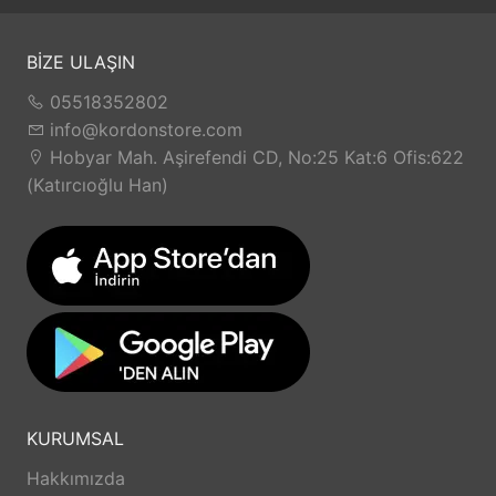
BİZE ULAŞIN
05518352802
info@kordonstore.com
Hobyar Mah. Aşirefendi CD, No:25 Kat:6 Ofis:622
(Katırcıoğlu Han)
KURUMSAL
Hakkımızda