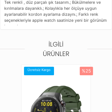
Tek renkli , düz parçalı şık tasarım.; Bükülmelere ve
kırılmalara dayanıklı.; Kolaylıkla her ölçüye uygun
ayarlanabilir kordon ayarlama dizaynı.; Farklı renk
seçenekleriyle apple watch saatinize yeni bir görünüm
kazandırın
Bu kordonla uyumlu diğer saat modelleri;
Apple Watch 4 (40mm)
İLGILI
Apple Watch 5 (40mm)
Apple Watch 6 (40mm)
ÜRÜNLER
Apple Watch 7 (41mm)
Apple Watch 8 (41mm)
Apple Watch 10 (42mm)
Ücretsiz Kargo
%25
Apple Watch 11 (42mm)
Apple Watch SE (40mm)
Apple Watch SE 2 (40mm)
Apple Watch SE 3 (40mm)