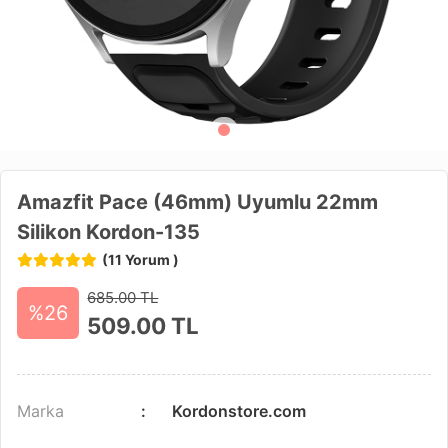
Amazfit Pace (46mm) Uyumlu 22mm
Silikon Kordon-135
(11 Yorum )
685.00 TL
%26
509.00
TL
Marka
Kordonstore.com