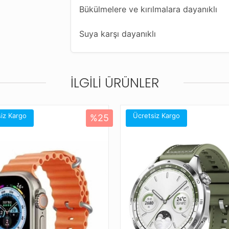
Bükülmelere ve kırılmalara dayanıklı
Suya karşı dayanıklı
14 kademeli, kolaylıkla her ölçüye uyg
İLGILI ÜRÜNLER
Farklı renk seçenekleriyle saatinize ye
Bu kordonla uyumlu diğer saat modelle
Amazfit Balance
iz Kargo
Ücretsiz Kargo
%25
Amazfit Bip 5
Amazfit Cheetah (Round)
Amazfit Cheetah Pro
Amazfit Falcon
Amazfit GTR (47mm)
Amazfit GTR 2 Classic (46mm)
Amazfit GTR 2 Sport (46mm)
Amazfit GTR 2e (46mm)
Amazfit GTR 3 (46mm)