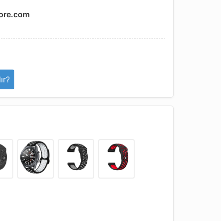
ore.com
ır?