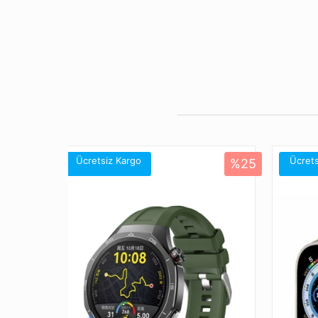
Ücretsiz Kargo
Ücrets
%25