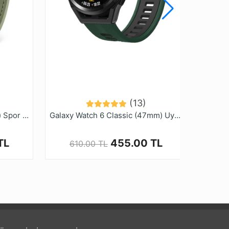
(13)
Xiaomi Watch S4 için (22mm) Spor Örgü Desenli Dikişli Silikon Kordon-102
Galaxy Watch 6 Classic (47mm) Uyumlu (20mm) İki Renkli Silikon Kordon-55
TL
455.00 TL
610.00 TL
8