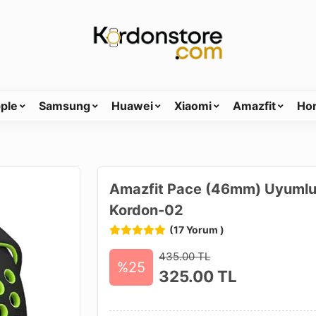
ple
Samsung
Huawei
Xiaomi
Amazfit
Ho
Amazfit Pace (46mm) Uyumlu (
Kordon-02
(17 Yorum )
435.00 TL
%25
325.00
TL