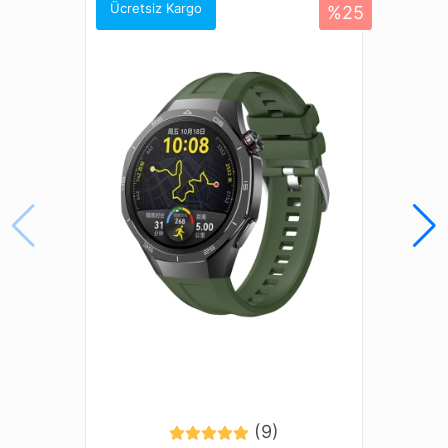
Amazfit Balance
Ücretsiz Kargo
%25
Amazfit Bip 5
Amazfit Cheetah (Round)
Amazfit Cheetah Pro
Amazfit Falcon
Amazfit GTR (47mm)
Amazfit GTR 2 Classic (46mm)
Amazfit GTR 2 Sport (46mm)
Amazfit GTR 2e (46mm)
Amazfit GTR 3 (46mm)
Amazfit GTR 3 Pro (46mm)
Amazfit GTR 4
Amazfit GTR Lite (47mm)
Galaxy Gear S3 (46mm)
Galaxy Watch (46mm)
Galaxy Watch 3 (45mm)
Honor Magic Watch 2 (46mm)
Honor Watch 4 Pro
(9)
Honor Watch GS 3 (46mm)