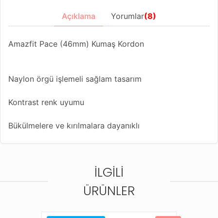
Açıklama
Yorumlar
(8)
Amazfit Pace (46mm) Kumaş Kordon
Naylon örgü işlemeli sağlam tasarım
Kontrast renk uyumu
Bükülmelere ve kırılmalara dayanıklı
Metal toka dizaynlı kolaylıkla her ölçüye uygun kordon
ayarlama dizaynı
İLGILI
Farklı renk seçenekleriyle saatinize yeni bir görünüm
ÜRÜNLER
kazandırın
Bu kordonla uyumlu diğer saat modelleri;