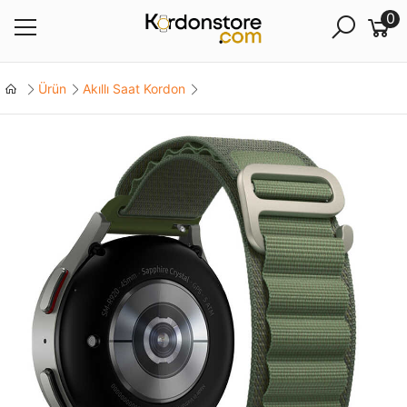
0
Ürün
Akıllı Saat Kordon