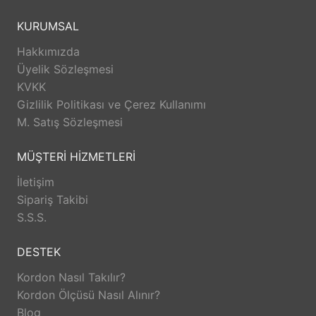
Huawei Watch GT 3 (42mm)
Huawei Watch GT 3 Elegant (42mm)
KURUMSAL
Huawei Watch GT 3 Pro Ceramic (42mm)
Hakkımızda
Üyelik Sözleşmesi
KVKK
Gizlilik Politikası ve Çerez Kullanımı
M. Satış Sözleşmesi
MÜŞTERİ HİZMETLERİ
İletişim
Sipariş Takibi
S.S.S.
DESTEK
Kordon Nasıl Takılır?
Kordon Ölçüsü Nasıl Alınır?
Blog