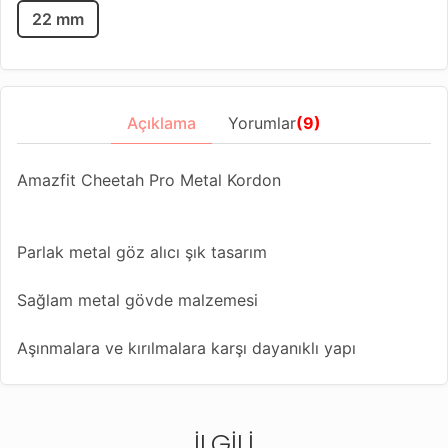
22 mm
Açıklama
Yorumlar
(9)
Amazfit Cheetah Pro Metal Kordon
Parlak metal göz alıcı şık tasarım
Sağlam metal gövde malzemesi
Aşınmalara ve kırılmalara karşı dayanıklı yapı
Suya karşı dayanıklı
İLGILI
Açılıp kapanan klipsli kordon dizaynı