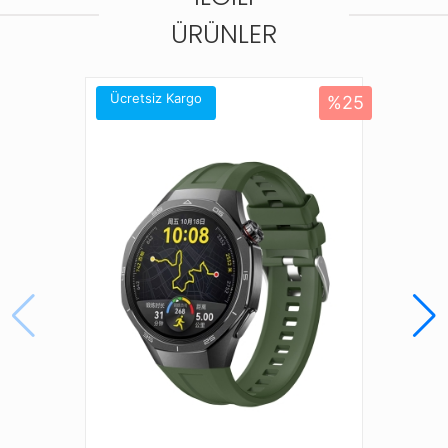
ÜRÜNLER
Kolaylıkla her ölçüye uygun ayarlanabilir kordon
ayarlama dizaynı
Ücretsiz Kargo
%25
Farklı renk seçenekleriyle saatinize yeni bir görünüm
kazandırın
Bu kordonla uyumlu diğer saat modelleri;
Amazfit Balance
Amazfit Bip 5
Amazfit Cheetah (Round)
Amazfit Falcon
Amazfit GTR (47mm)
Amazfit GTR 2 Classic (46mm)
Amazfit GTR 2 Sport (46mm)
Amazfit GTR 2e (46mm)
Amazfit GTR 3 (46mm)
Amazfit GTR 3 Pro (46mm)
Amazfit GTR 4