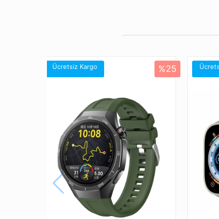
Ücretsiz Kargo
Ücrets
%25