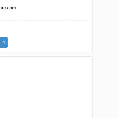
ore.com
ır?