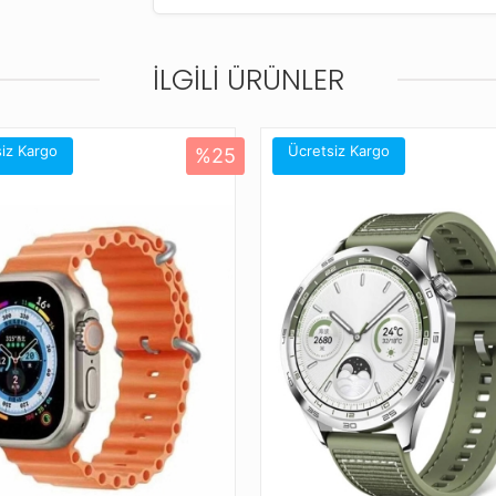
Kolaylıkla her ölçüye uygun ayarlama d
İLGILI ÜRÜNLER
Farklı renk seçenekleriyle akıllı saatin
Bu kordonla uyumlu diğer saat modelle
Amazfit Active
iz Kargo
Ücretsiz Kargo
%25
Amazfit Bip 3
Amazfit Bip S
Amazfit Bip U
Amazfit Bip U Pro
Amazfit Cheetah (Square)
Amazfit GTR (42mm)
Amazfit GTR Mini
Amazfit GTS 2
Amazfit GTS 2 Mini
Amazfit GTS 2e
Amazfit GTS 3
Amazfit GTS 4 Mini
Amazfit Pace (42mm)