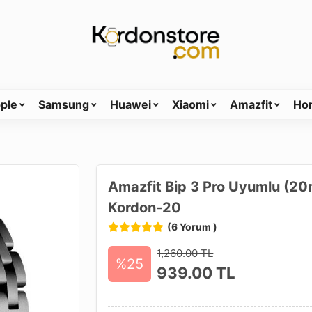
ple
Samsung
Huawei
Xiaomi
Amazfit
Ho
Amazfit Bip 3 Pro Uyumlu (2
Kordon-20
(6 Yorum )
1,260.00 TL
%25
939.00
TL