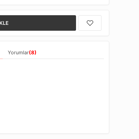
KLE
Yorumlar
(8)
üye uygun kordon ayarlama dizaynı