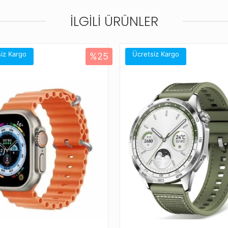
İLGILI ÜRÜNLER
Farklı renk seçenekleriyle saatinize ye
Bu kordonla uyumlu diğer saat modelle
Amazfit Active
iz Kargo
Ücretsiz Kargo
%25
Amazfit Bip 3
Amazfit Bip S
Amazfit Bip U
Amazfit Bip U Pro
Amazfit Cheetah (Square)
Amazfit GTR (42mm)
Amazfit GTR Mini
Amazfit GTS 2
Amazfit GTS 2 Mini
Amazfit GTS 2e
Amazfit GTS 3
Amazfit GTS 4 Mini
Amazfit Pace (42mm)
Galaxy Gear S2