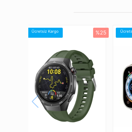
Ücretsiz Kargo
Ücrets
%25