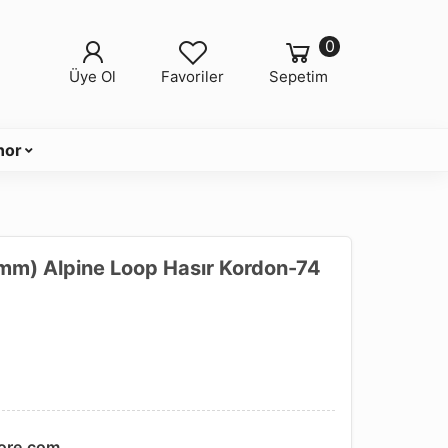
0
Üye Ol
Favoriler
Sepetim
nor
mm) Alpine Loop Hasır Kordon-74
ore.com