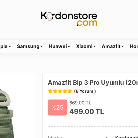
ple
Samsung
Huawei
Xiaomi
Amazfit
Ho
Amazfit Bip 3 Pro Uyumlu (20
(8 Yorum )
669.00 TL
%25
499.00
TL
Marka
Kordonst