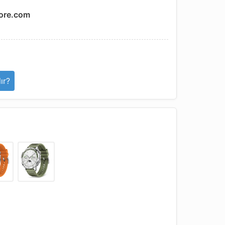
ore.com
ır?