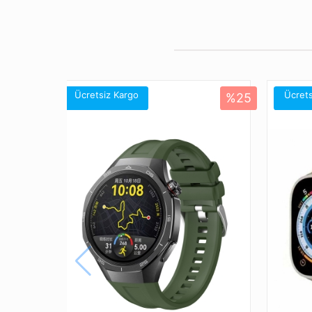
Ücretsiz Kargo
Ücrets
%25