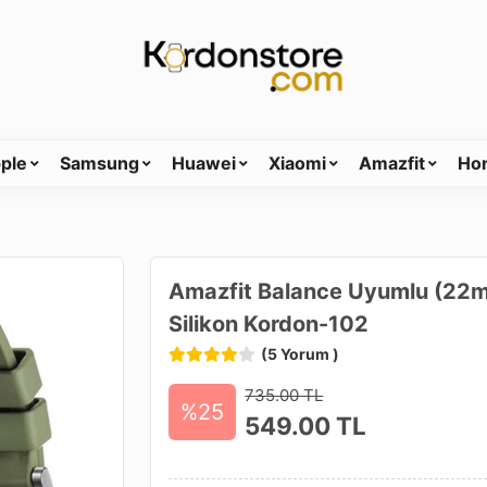
ple
Samsung
Huawei
Xiaomi
Amazfit
Ho
Amazfit Balance Uyumlu (22mm
Silikon Kordon-102
(5 Yorum )
735.00 TL
%25
549.00
TL